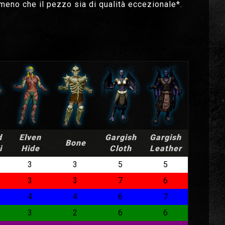
a meno che il pezzo sia di qualità eccezionale*.
d
Elven
Gargish
Gargish
Bone
i
Hide
Cloth
Leather
3
3
5
5
3
3
7
6
4
4
6
7
3
2
6
6