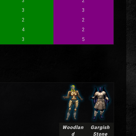
3
2
3
3
2
2
4
2
3
5
Woodlan
Gargish
d
Stone