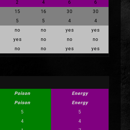
2
4
6
6
15
16
30
30
5
5
4
4
no
no
yes
yes
yes
no
no
no
no
no
yes
yes
Poison
Energy
Poison
Energy
5
5
4
4