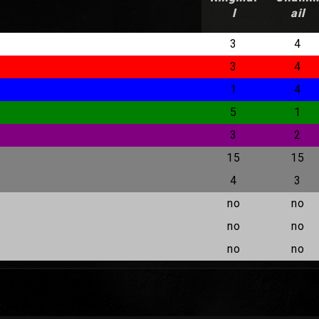
l
ail
3
4
3
4
1
4
5
1
3
2
15
15
4
3
no
no
no
no
no
no