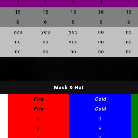
3
3
4
4
4
15
15
15
16
16
6
6
6
5
5
yes
yes
yes
no
no
no
no
yes
no
no
no
no
no
no
no
Mask & Hat
Fire
Cold
Fire
Cold
5
9
3
8