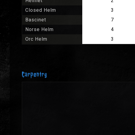
Helmet
2
Closed Helm
3
Bascinet
7
Norse Helm
4
Orc Helm
3
Carpentry