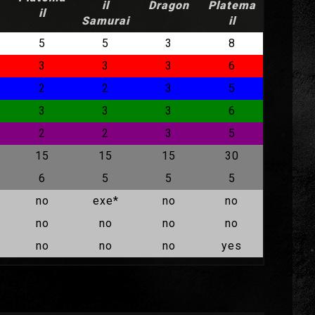
il
Dragon
Platema
il
Samurai
il
5
5
3
8
3
3
3
6
2
2
3
5
3
3
3
6
2
2
3
5
15
15
15
30
6
5
5
5
no
exe*
no
no
no
no
no
no
no
no
no
yes