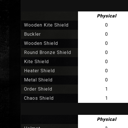
Physical
Wooden Kite Shield
0
Buckler
0
Wooden Shield
0
Round Bronze Shield
0
Kite Shield
0
Heater Shield
0
Metal Shield
0
Order Shield
1
Chaos Shield
1
Physical