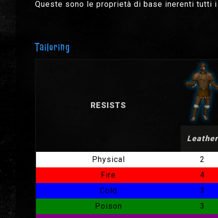
Queste sono le proprietà di base inerenti tutti 
Tailoring
RESISTS
Leather
Physical
2
Fire
4
Cold
3
Poison
3