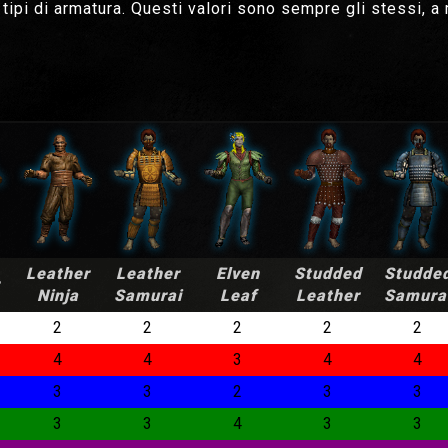
i tipi di armatura. Questi valori sono sempre gli stessi, 
Leather
Leather
Elven
Studded
Studde
Ninja
Samurai
Leaf
Leather
Samura
2
2
2
2
2
4
4
3
4
4
3
3
2
3
3
3
3
4
3
3