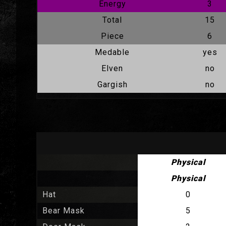
Energy
3
Total
15
Piece
6
Medable
yes
Elven
no
Gargish
no
Physical
Physical
Hat
0
Bear Mask
5