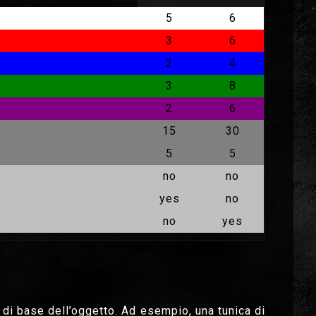
5
6
3
6
2
4
3
8
2
6
15
30
5
5
no
no
yes
no
no
yes
di base dell’oggetto. Ad esempio, una tunica di