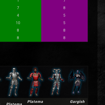
1
7
7
8
4
5
10
5
8
8
8
8
Platema
Gargish
m
Platema