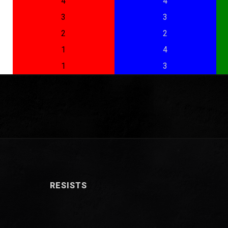
4
4
3
3
2
2
1
4
1
3
RESISTS