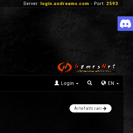
Server:
login.uodreams.com
- Port:
2593
Login
EN
Artefatti rari