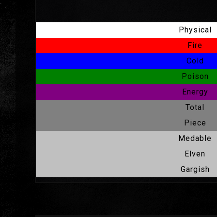
Physical
Fire
Cold
Poison
Energy
Total
Piece
Medable
Elven
Gargish