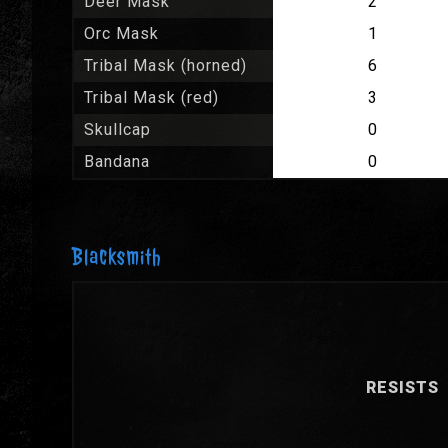
Deer Mask
2
Orc Mask
1
Tribal Mask (horned)
6
Tribal Mask (red)
3
Skullcap
0
Bandana
0
Blacksmith
RESISTS