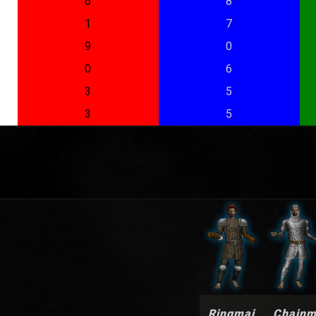
6
8
1
7
9
0
0
6
3
5
3
5
Ringmai
Chain