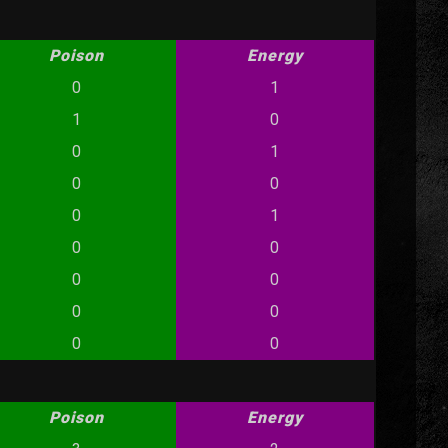
Poison
Energy
0
1
1
0
0
1
0
0
0
1
0
0
0
0
0
0
0
0
Poison
Energy