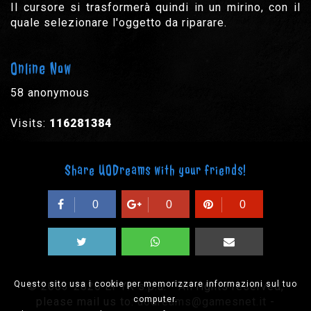
Il cursore si trasformerà quindi in un mirino, con il
quale selezionare l'oggetto da riparare.
Online Now
58 anonymous
Visits:
116281384
Share UODreams with your friends!
0
0
0
Questo sito usa i cookie per memorizzare informazioni sul tuo
© 2003-2026 EPYX s.p.a. - All rights reserved,
computer.
please mail us to:
uodreams@gamesnet.it
-