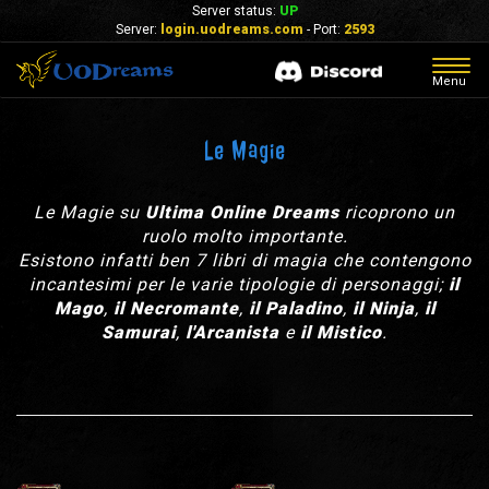
Server status:
UP
Server:
login.uodreams.com
- Port:
2593
Togg
Menu
navig
Le Magie
Le Magie su
Ultima Online Dreams
ricoprono un
ruolo molto importante.
Esistono infatti ben 7 libri di magia che contengono
incantesimi per le varie tipologie di personaggi;
il
Mago
,
il Necromante
,
il Paladino
,
il Ninja
,
il
Samurai
,
l'Arcanista
e
il Mistico
.