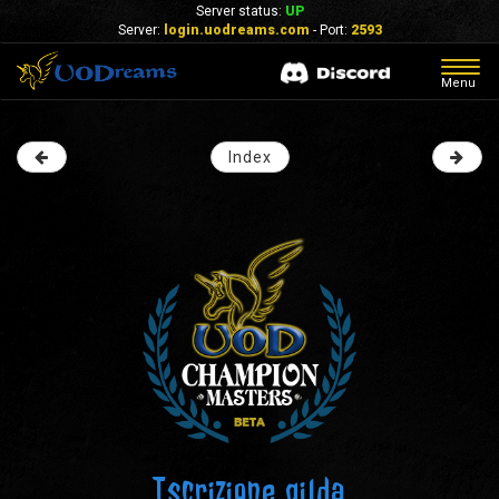
Server status:
UP
Server:
login.uodreams.com
- Port:
2593
Togg
Menu
navig
Index
Iscrizione gilda