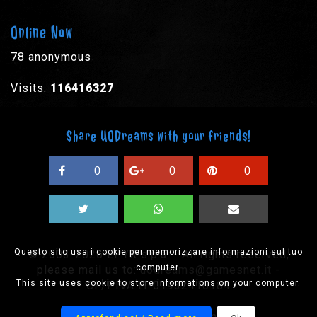
Online Now
78 anonymous
Visits:
116416327
Share UODreams with your friends!
0
0
0
Questo sito usa i cookie per memorizzare informazioni sul tuo
© 2003-2026 EPYX s.p.a. - All rights reserved,
computer.
please mail us to:
uodreams@gamesnet.it
-
This site uses cookie to store informations on your computer.
CF/PIVA IT-01932410184
Designed by Onision