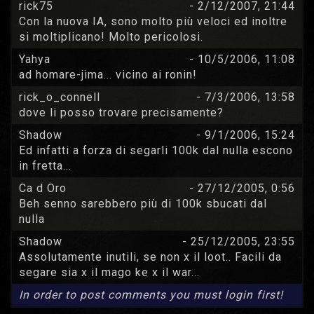
rick75
- 2/12/2007, 21:44
Con la nuova IA, sono molto più veloci ed inoltre
si moltiplicano! Molto pericolosi.
Yahya
- 10/5/2006, 11:08
ad homare-jima... vicino ai ronin!
rick_o_connell
- 7/3/2006, 13:58
dove li posso trovare precisamente?
Shadow
- 9/1/2006, 15:24
Ed infatti a forza di segarli 100k dal nulla escono
in fretta...
Ca d Oro
- 27/12/2005, 0:56
Beh senno sarebbero più di 100k sbucati dal
nulla
Shadow
- 25/12/2005, 23:55
Assolutamente inutili, se non x il loot.. Facili da
segare sia x il mago ke x il war...
In order to post comments you must login first!