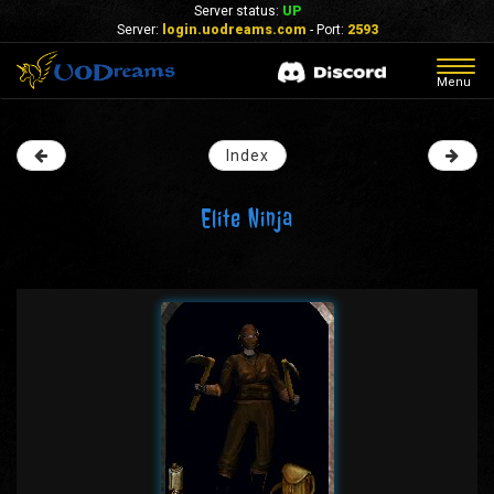
Server status:
UP
Server:
login.uodreams.com
- Port:
2593
Togg
Menu
navig
Index
Elite Ninja