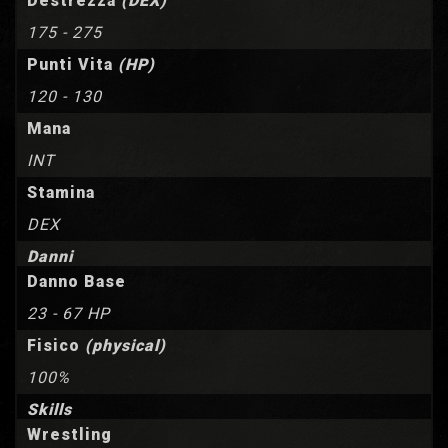
Destrezza
(DEX)
175 - 275
Punti Vita
(HP)
120 - 130
Mana
INT
Stamina
DEX
Danni
Danno Base
23 - 67 HP
Fisico
(physical)
100%
Skills
Wrestling