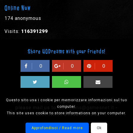
Online Now
174 anonymous
Visits:
116391299
Share UODreams with your friends!
0
0
0
Questo sito usa i cookie per memorizzare informazioni sul tuo
© 2003-2026 EPYX s.p.a. - All rights reserved,
computer.
please mail us to:
uodreams@gamesnet.it
-
This site uses cookie to store informations on your computer.
CF/PIVA IT-01932410184
Designed by Onision
Approfondisci / Read more
Ok