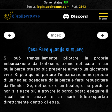
Server status:
UP
Server:
login.uodreams.com
- Port:
2593
Togg
Menu
navig
Index
Cosa fare quando si muore
Si può tranquillamente pilotare la propria
imbarcazione da fantasma, tranne nel caso in cui
sulla barca stessa sia presente almeno un giocatore
vivo. Si può quindi portare l'imbarcazione nei pressi
di un healer, scendere dalla barca e farsi resuscitare
dall’healer. Se, nel cercare un healer, ci si perde e
non si riesce più a trovare la barca, basta eseguire il
recall sulla chiave e si sarà teletrasportati
direttamente dentro di essa.